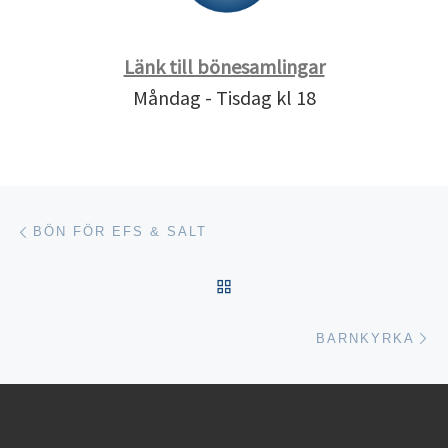
Länk till bönesamlingar
Måndag - Tisdag kl 18
Inläggsnavigering
Föregående inlägg
BÖN FÖR EFS & SALT
TILLBAKA TILL INLÄGGSL
Nä
BARNKYRKA