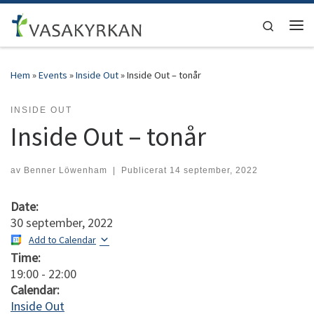
Hoppa till innehåll
Search
Men
Hem
»
Events
»
Inside Out
»
Inside Out – tonår
INSIDE OUT
Inside Out – tonår
av
Benner Löwenham
|
Publicerat
14 september, 2022
Date:
30 september, 2022
Add to Calendar
Time:
19:00
-
22:00
Calendar:
Inside Out