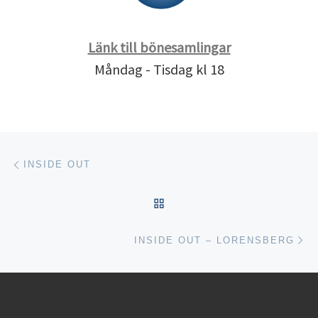
Länk till bönesamlingar
Måndag - Tisdag kl 18
Inläggsnavigering
Föregående inlägg
INSIDE OUT
TILLBAKA TILL INLÄGGSL
Nä
INSIDE OUT – LORENSBERG