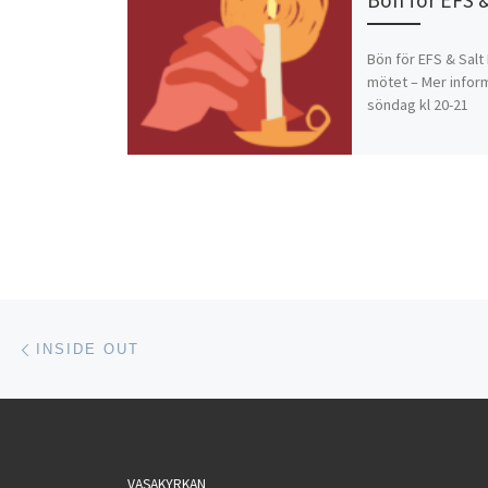
Bön för EFS & Salt L
mötet – Mer inform
söndag kl 20-21
Inläggsnavigering
Föregående inlägg
INSIDE OUT
VASAKYRKAN