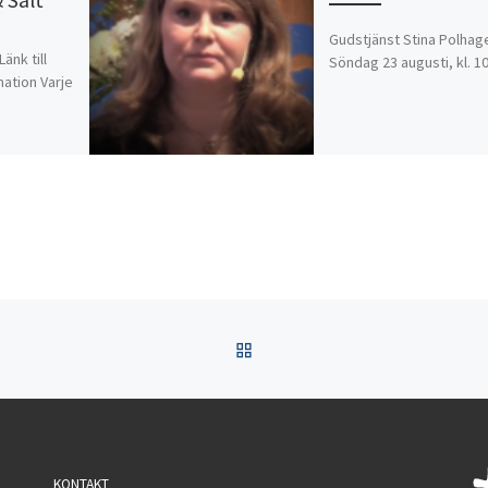
Gudstjänst Stina Polhag
änk till
Söndag 23 augusti, kl. 1
ation Varje
TILLBAKA TILL INLÄGGSL
KONTAKT