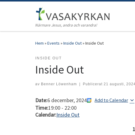
Hoppa till innehåll
Närmare Jesus, andra och varandra!
Hem
»
Events
»
Inside Out
»
Inside Out
INSIDE OUT
Inside Out
av
Benner Löwenham
|
Publicerat
21 augusti, 202
Date:
6 december, 2024
Add to Calendar
Time:
19:00
-
22:00
Calendar:
Inside Out
1