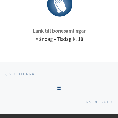
Länk till bönesamlingar
Måndag - Tisdag kl 18
Inläggsnavigering
Föregående inlägg
SCOUTERNA
TILLBAKA TILL INLÄGGSL
Nä
INSIDE OUT