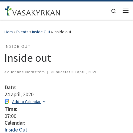
Hoppa till innehåll
Search
Men
Hem
»
Events
»
Inside Out
»
Inside out
INSIDE OUT
Inside out
av
Johnne Nordström
|
Publicerat
20 april, 2020
Date:
24 april, 2020
Add to Calendar
Time:
07:00
Calendar:
Inside Out