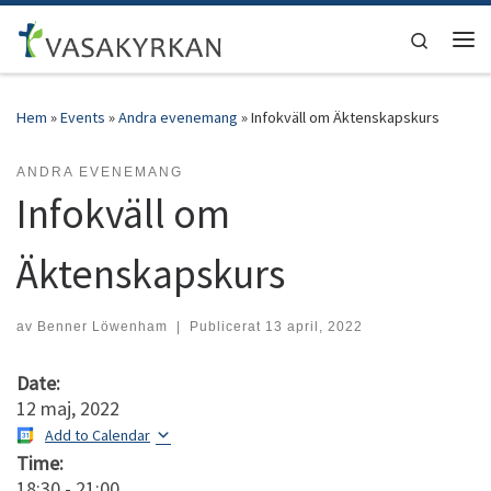
Hoppa till innehåll
Search
Men
Hem
»
Events
»
Andra evenemang
»
Infokväll om Äktenskapskurs
ANDRA EVENEMANG
Infokväll om
Äktenskapskurs
av
Benner Löwenham
|
Publicerat
13 april, 2022
Date:
12 maj, 2022
Add to Calendar
Time:
18:30
-
21:00