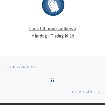
Länk till bönesamlingar
Måndag - Tisdag kl 18
Inläggsnavigering
Föregående inlägg
KORSVANDRING
TILLBAKA TILL INLÄGGSL
Nä
GUDSTJÄNST