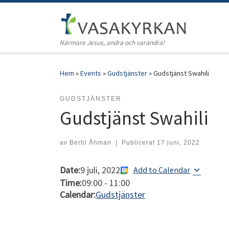
Hoppa till innehåll
Närmare Jesus, andra och varandra!
Hem
»
Events
»
Gudstjänster
»
Gudstjänst Swahili
GUDSTJÄNSTER
Gudstjänst Swahili
av
Bertil Åhman
|
Publicerat
17 juni, 2022
Date:
9 juli, 2022
Add to Calendar
Time:
09:00
-
11:00
Calendar:
Gudstjänster