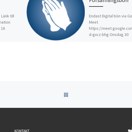
änk till
Endast Digital bön via G
mation
Meet
 18
https://meet.google.c
d-gxcz-bhg Onsdag 30
december kl 18.00
TILLBAKA TILL INLÄGGSL
KONTAKT