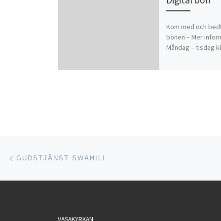
Kom med och bed! L
bönen – Mer infor
Måndag – tisdag kl
Inläggsnavigering
Föregående inlägg
GUDSTJÄNST SWAHILI
VASAKYRKAN