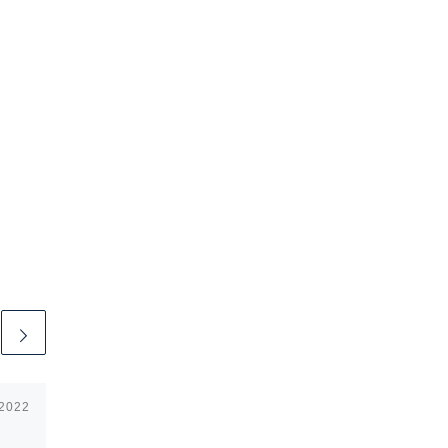
 2022
Publicerat
27 januari, 2023
Gudstjänst