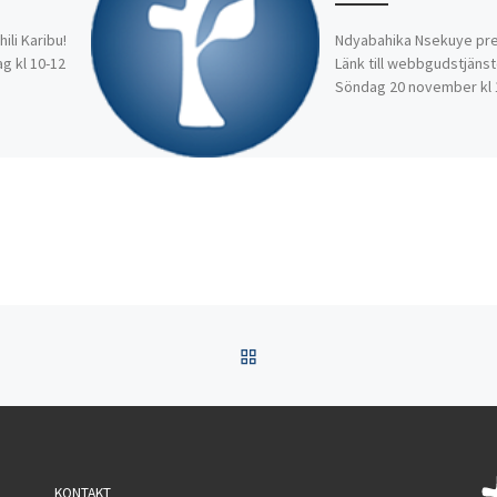
ili Karibu!
Ndyabahika Nsekuye pre
g kl 10-12
Länk till webbgudstjänst
Söndag 20 november kl 
TILLBAKA TILL INLÄGGSL
KONTAKT