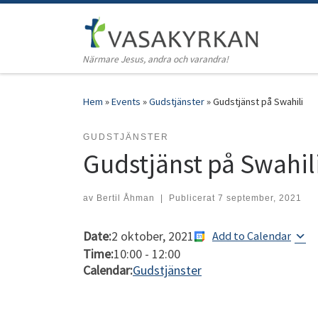
Hoppa till innehåll
Närmare Jesus, andra och varandra!
Hem
»
Events
»
Gudstjänster
»
Gudstjänst på Swahili
GUDSTJÄNSTER
Gudstjänst på Swahil
av
Bertil Åhman
|
Publicerat
7 september, 2021
Date:
2 oktober, 2021
Add to Calendar
Time:
10:00
-
12:00
Calendar:
Gudstjänster