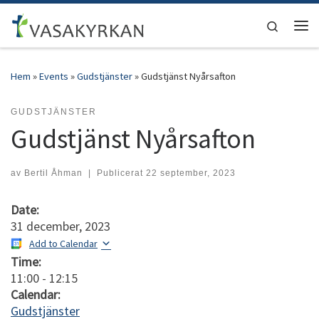
Hoppa till innehåll
Search
Men
Hem
»
Events
»
Gudstjänster
»
Gudstjänst Nyårsafton
GUDSTJÄNSTER
Gudstjänst Nyårsafton
av
Bertil Åhman
|
Publicerat
22 september, 2023
Date:
31 december, 2023
Add to Calendar
Time:
11:00
-
12:15
Calendar:
Gudstjänster