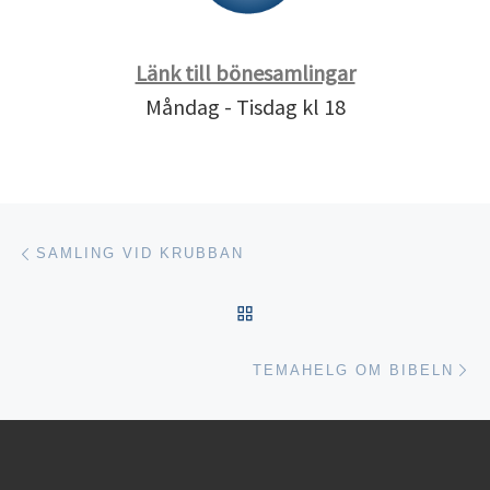
Länk till bönesamlingar
Måndag - Tisdag kl 18
Inläggsnavigering
Föregående inlägg
SAMLING VID KRUBBAN
TILLBAKA TILL INLÄGGSL
Nä
TEMAHELG OM BIBELN