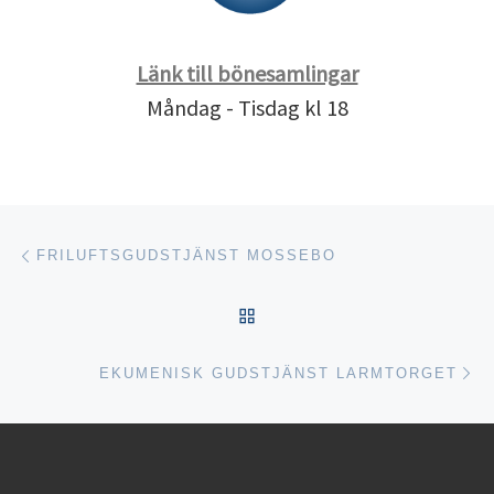
Länk till bönesamlingar
Måndag - Tisdag kl 18
Inläggsnavigering
Föregående inlägg
FRILUFTSGUDSTJÄNST MOSSEBO
TILLBAKA TILL INLÄGGSL
Nä
EKUMENISK GUDSTJÄNST LARMTORGET