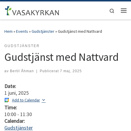
Hoppa till innehåll
Search
Men
Hem
»
Events
»
Gudstjänster
»
Gudstjänst med Nattvard
GUDSTJÄNSTER
Gudstjänst med Nattvard
av
Bertil Åhman
|
Publicerat
7 maj, 2025
Date:
1 juni, 2025
Add to Calendar
Time:
10:00
-
11:30
Calendar:
Gudstjänster