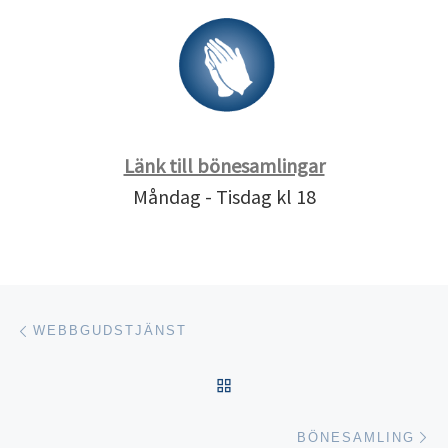
Länk till bönesamlingar
Måndag - Tisdag kl 18
Inläggsnavigering
Föregående inlägg
WEBBGUDSTJÄNST
TILLBAKA TILL INLÄGGSL
Nä
BÖNESAMLING