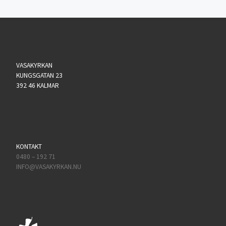
VASAKYRKAN
KUNGSGATAN 23
392 46 KALMAR
KONTAKT
0480 – 192 71
INFO@VASAKYRKAN.NU