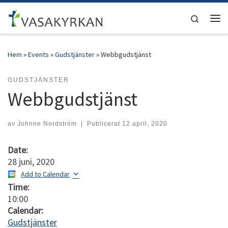
Hoppa till innehåll
Search
Men
Hem
»
Events
»
Gudstjänster
»
Webbgudstjänst
GUDSTJÄNSTER
Webbgudstjänst
av
Johnne Nordström
|
Publicerat
12 april, 2020
Date:
28 juni, 2020
Add to Calendar
Time:
10:00
Calendar:
Gudstjänster