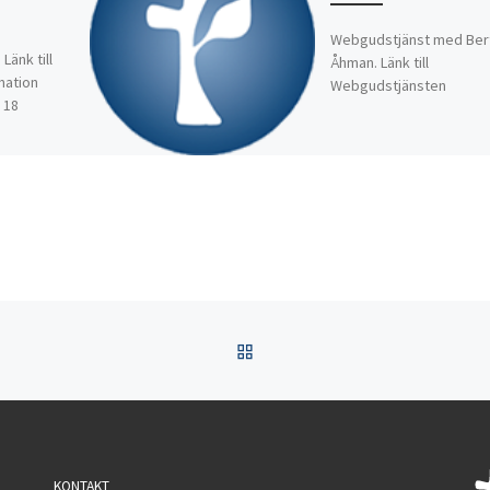
Webgudstjänst med Bert
änk till
Åhman. Länk till
mation
Webgudstjänsten
 18
TILLBAKA TILL INLÄGGSL
KONTAKT