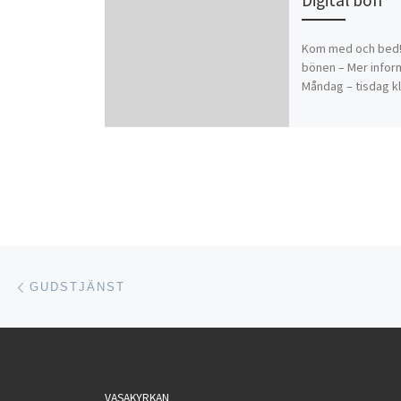
Kom med och bed! L
bönen – Mer infor
Måndag – tisdag kl
Inläggsnavigering
Föregående inlägg
GUDSTJÄNST
VASAKYRKAN