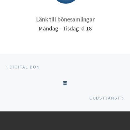
Länk till bönesamlingar
Måndag - Tisdag kl 18
Inläggsnavigering
Föregående inlägg
DIGITAL BÖN
TILLBAKA TILL INLÄGGSL
Nä
GUDSTJÄNST