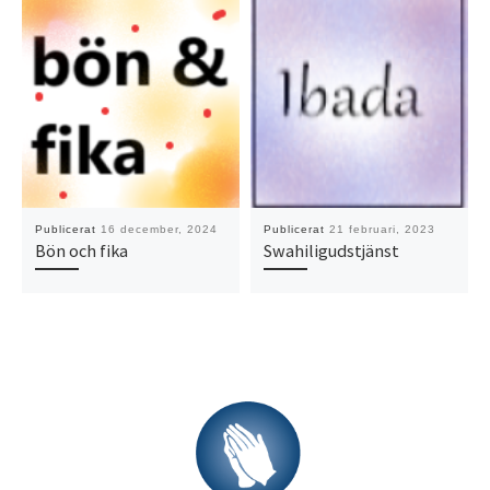
Publicerat
16 december, 2024
Publicerat
21 februari, 2023
Bön och fika
Swahiligudstjänst