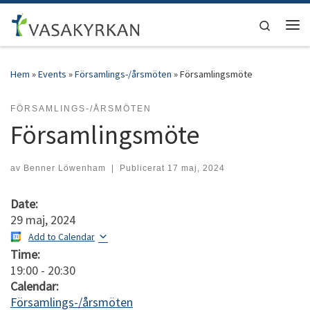
Hoppa till innehåll
Search
Men
Hem
»
Events
»
Församlings-/årsmöten
»
Församlingsmöte
FÖRSAMLINGS-/ÅRSMÖTEN
Församlingsmöte
av
Benner Löwenham
|
Publicerat
17 maj, 2024
Date:
29 maj, 2024
Add to Calendar
Time:
19:00
-
20:30
Calendar:
Församlings-/årsmöten