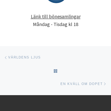
Länk till bönesamlingar
Måndag - Tisdag kl 18
Inläggsnavigering
Föregående inlägg
VÄRLDENS LJUS
TILLBAKA TILL INLÄGGSL
Nä
EN KVÄLL OM DOPET