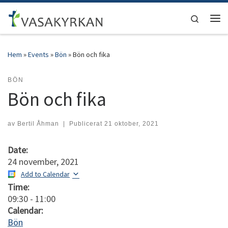
Hoppa till innehåll
Search
Men
Hem
»
Events
»
Bön
»
Bön och fika
BÖN
Bön och fika
av
Bertil Åhman
|
Publicerat
21 oktober, 2021
Date:
24 november, 2021
Add to Calendar
Time:
09:30
-
11:00
Calendar:
Bön