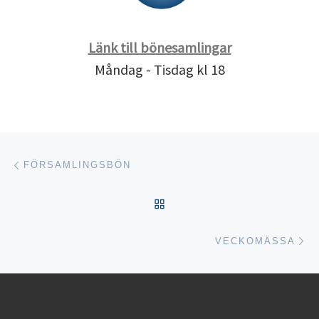
Länk till bönesamlingar
Måndag - Tisdag kl 18
Inläggsnavigering
Föregående inlägg
FÖRSAMLINGSBÖN
TILLBAKA TILL INLÄGGSL
Nä
VECKOMÄSSA