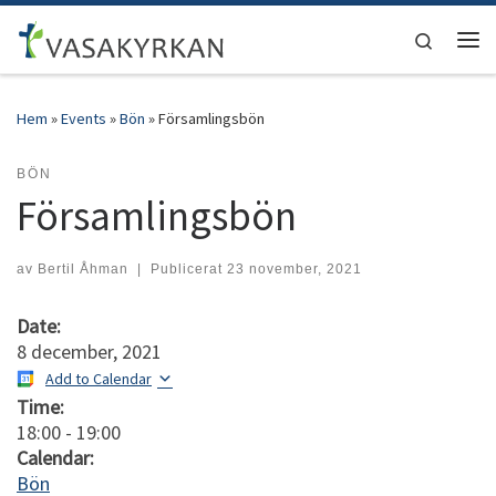
Hoppa till innehåll
Search
Men
Hem
»
Events
»
Bön
»
Församlingsbön
BÖN
Församlingsbön
av
Bertil Åhman
|
Publicerat
23 november, 2021
Date:
8 december, 2021
Add to Calendar
Time:
18:00
-
19:00
Calendar:
Bön