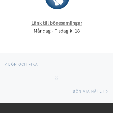
Länk till bönesamlingar
Måndag - Tisdag kl 18
Inläggsnavigering
Föregående inlägg
BÖN OCH FIKA
TILLBAKA TILL INLÄGGSL
Nä
BÖN VIA NÄTET