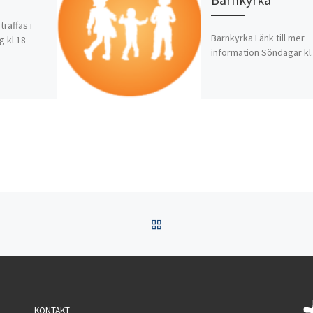
räffas i
Barnkyrka Länk till mer
 kl 18
information Söndagar kl.
TILLBAKA TILL INLÄGGSL
KONTAKT