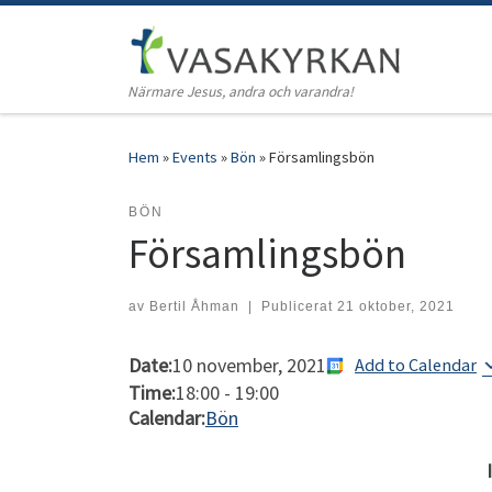
Hoppa till innehåll
Närmare Jesus, andra och varandra!
Hem
»
Events
»
Bön
»
Församlingsbön
BÖN
Församlingsbön
av
Bertil Åhman
|
Publicerat
21 oktober, 2021
Date:
10 november, 2021
Add to Calendar
Time:
18:00
-
19:00
Calendar:
Bön