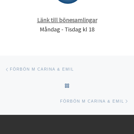
Länk till bönesamlingar
Måndag - Tisdag kl 18
Inläggsnavigering
Föregående inlägg
FÖRBÖN M CARINA & EMIL
TILLBAKA TILL INLÄGGSL
Nä
FÖRBÖN M CARINA & EMIL