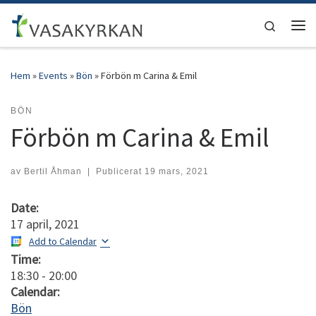
Hoppa till innehåll
Search
Men
Hem
»
Events
»
Bön
»
Förbön m Carina & Emil
BÖN
Förbön m Carina & Emil
av
Bertil Åhman
|
Publicerat
19 mars, 2021
Date:
17 april, 2021
Add to Calendar
Time:
18:30
-
20:00
Calendar:
Bön