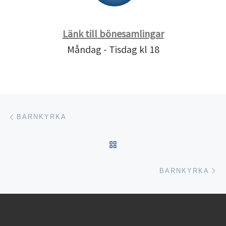
Länk till bönesamlingar
Måndag - Tisdag kl 18
Inläggsnavigering
Föregående inlägg
BARNKYRKA
TILLBAKA TILL INLÄGGSL
Nä
BARNKYRKA