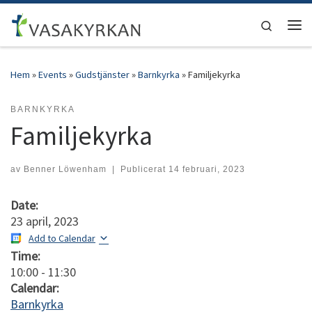
Hoppa till innehåll
Search
Men
Hem
»
Events
»
Gudstjänster
»
Barnkyrka
»
Familjekyrka
BARNKYRKA
Familjekyrka
av
Benner Löwenham
|
Publicerat
14 februari, 2023
Date:
23 april, 2023
Add to Calendar
Time:
10:00
-
11:30
Calendar:
Barnkyrka