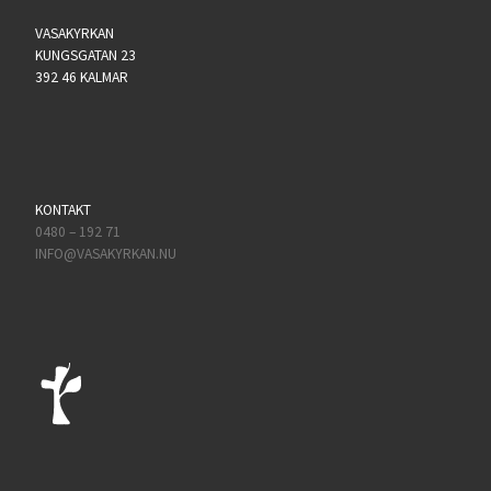
VASAKYRKAN
KUNGSGATAN 23
392 46 KALMAR
KONTAKT
0480 – 192 71
INFO@VASAKYRKAN.NU