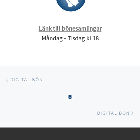
Länk till bönesamlingar
Måndag - Tisdag kl 18
Inläggsnavigering
Föregående inlägg
DIGITAL BÖN
TILLBAKA TILL INLÄGGSL
Nä
DIGITAL BÖN