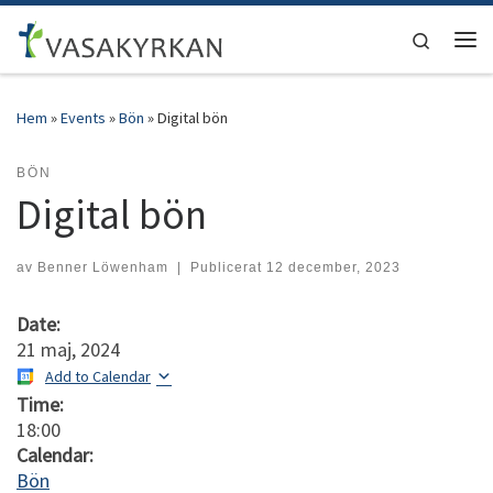
Hoppa till innehåll
Search
Men
Hem
»
Events
»
Bön
»
Digital bön
BÖN
Digital bön
av
Benner Löwenham
|
Publicerat
12 december, 2023
Date:
21 maj, 2024
Add to Calendar
Time:
18:00
Calendar:
Bön