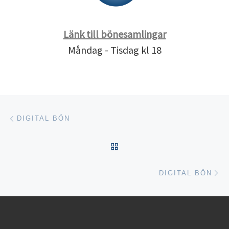
Länk till bönesamlingar
Måndag - Tisdag kl 18
Inläggsnavigering
Föregående inlägg
DIGITAL BÖN
TILLBAKA TILL INLÄGGSL
Nä
DIGITAL BÖN