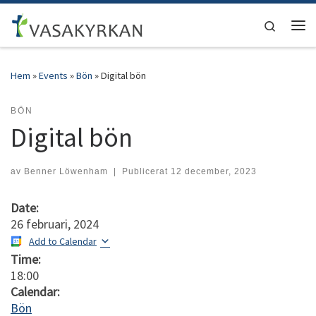
Hoppa till innehåll
Search
Men
Hem
»
Events
»
Bön
»
Digital bön
BÖN
Digital bön
av
Benner Löwenham
|
Publicerat
12 december, 2023
Date:
26 februari, 2024
Add to Calendar
Time:
18:00
Calendar:
Bön