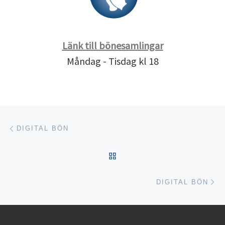
Länk till bönesamlingar
Måndag - Tisdag kl 18
Inläggsnavigering
Föregående inlägg
DIGITAL BÖN
TILLBAKA TILL INLÄGGSL
Nä
DIGITAL BÖN