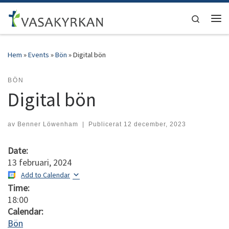
Hoppa till innehåll
Search
Men
Hem
»
Events
»
Bön
»
Digital bön
BÖN
Digital bön
av
Benner Löwenham
|
Publicerat
12 december, 2023
Date:
13 februari, 2024
Add to Calendar
Time:
18:00
Calendar:
Bön