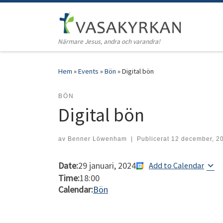
Hoppa till innehåll
Närmare Jesus, andra och varandra!
Hem
»
Events
»
Bön
»
Digital bön
BÖN
Digital bön
av
Benner Löwenham
|
Publicerat
12 december, 2
Date:
29 januari, 2024
Add to Calendar
Time:
18:00
Calendar:
Bön