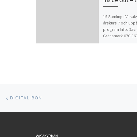
19 Samling i Vasak
årskurs 7 och uppå
program Info: Dav
Gränsmark 070-363
Inläggsnavigering
Föregående inlägg
DIGITAL BÖN
VASAKYRKAN