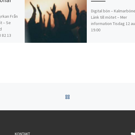
Digital bön – Kalmarbön
yrkan Från
Länk till mötet – Mer
t – Se
information Tisdag 12 au
id
19.00
 82 13
TILLBAKA TILL INLÄGGSL
KONTAKT