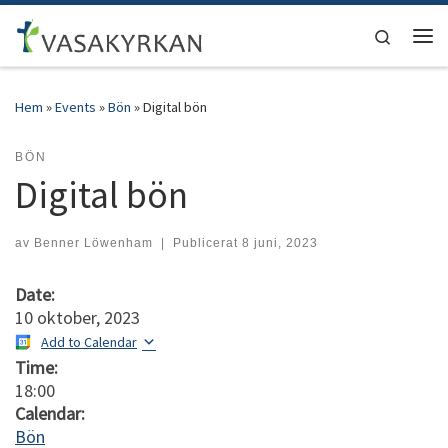
Hoppa till innehåll
Search
Men
Hem
»
Events
»
Bön
»
Digital bön
BÖN
Digital bön
av
Benner Löwenham
|
Publicerat
8 juni, 2023
Date:
10 oktober, 2023
Add to Calendar
Time:
18:00
Calendar:
Bön