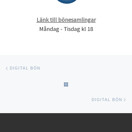
Länk till bönesamlingar
Måndag - Tisdag kl 18
Inläggsnavigering
Föregående inlägg
DIGITAL BÖN
TILLBAKA TILL INLÄGGSL
Nä
DIGITAL BÖN