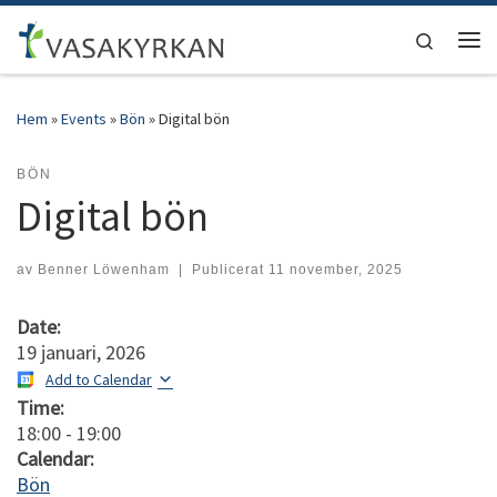
Hoppa till innehåll
Search
Men
Hem
»
Events
»
Bön
»
Digital bön
BÖN
Digital bön
av
Benner Löwenham
|
Publicerat
11 november, 2025
Date:
19 januari, 2026
Add to Calendar
Time:
18:00
-
19:00
Calendar:
Bön