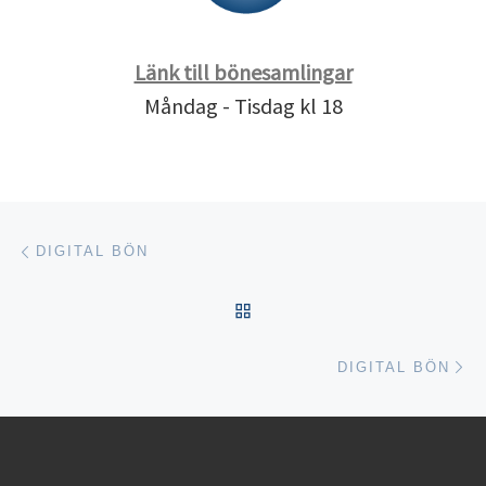
Länk till bönesamlingar
Måndag - Tisdag kl 18
Inläggsnavigering
Föregående inlägg
DIGITAL BÖN
TILLBAKA TILL INLÄGGSL
Nä
DIGITAL BÖN