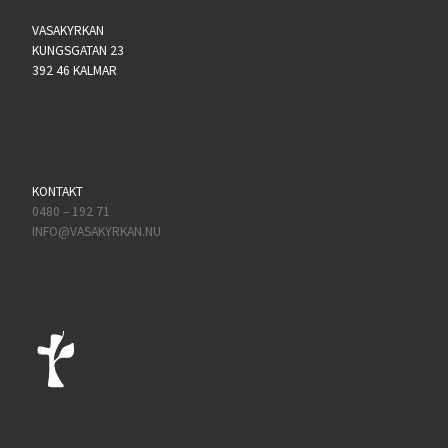
VASAKYRKAN
KUNGSGATAN 23
392 46 KALMAR
KONTAKT
0480 – 192 71
INFO@VASAKYRKAN.NU