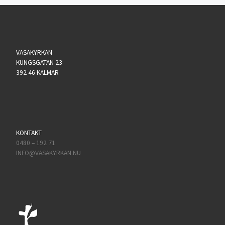
VASAKYRKAN
KUNGSGATAN 23
392 46 KALMAR
KONTAKT
0480 – 192 71
INFO@VASAKYRKAN.NU