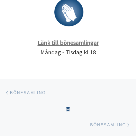
Länk till bönesamlingar
Måndag - Tisdag kl 18
Inläggsnavigering
Föregående inlägg
BÖNESAMLING
TILLBAKA TILL INLÄGGSL
Nä
BÖNESAMLING