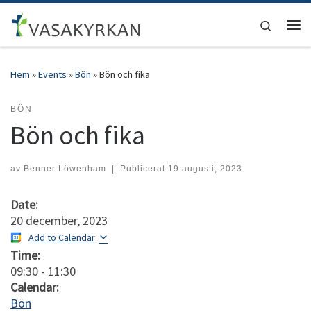
Hoppa till innehåll
Search
Men
Hem
»
Events
»
Bön
»
Bön och fika
BÖN
Bön och fika
av
Benner Löwenham
|
Publicerat
19 augusti, 2023
Date:
20 december, 2023
Add to Calendar
Time:
09:30
-
11:30
Calendar:
Bön