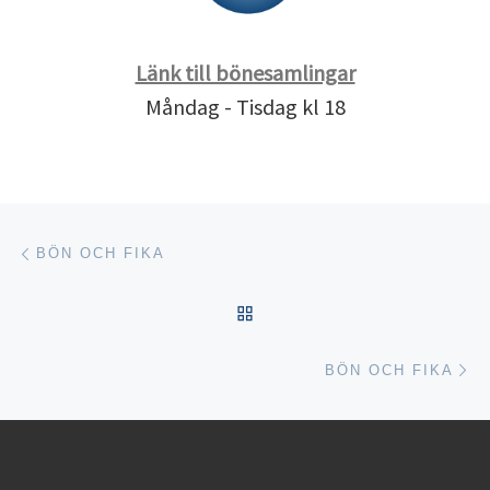
Länk till bönesamlingar
Måndag - Tisdag kl 18
Inläggsnavigering
Föregående inlägg
BÖN OCH FIKA
TILLBAKA TILL INLÄGGSL
Nä
BÖN OCH FIKA