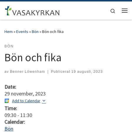
Hoppa till innehåll
Search
Men
Hem
»
Events
»
Bön
»
Bön och fika
BÖN
Bön och fika
av
Benner Löwenham
|
Publicerat
19 augusti, 2023
Date:
29 november, 2023
Add to Calendar
Time:
09:30
-
11:30
Calendar:
Bön