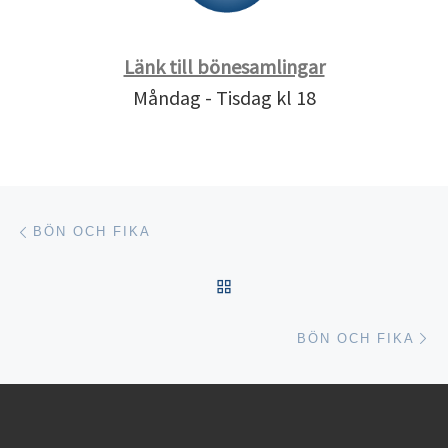
Länk till bönesamlingar
Måndag - Tisdag kl 18
Inläggsnavigering
Föregående inlägg
BÖN OCH FIKA
TILLBAKA TILL INLÄGGSL
Nä
BÖN OCH FIKA