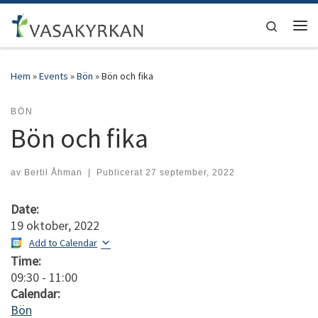
Hoppa till innehåll
Search
Men
Hem
»
Events
»
Bön
»
Bön och fika
BÖN
Bön och fika
av
Bertil Åhman
|
Publicerat
27 september, 2022
Date:
19 oktober, 2022
Add to Calendar
Time:
09:30
-
11:00
Calendar:
Bön