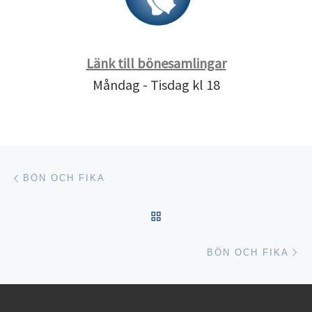
Länk till bönesamlingar
Måndag - Tisdag kl 18
Inläggsnavigering
Föregående inlägg
BÖN OCH FIKA
TILLBAKA TILL INLÄGGSL
Nä
BÖN OCH FIKA