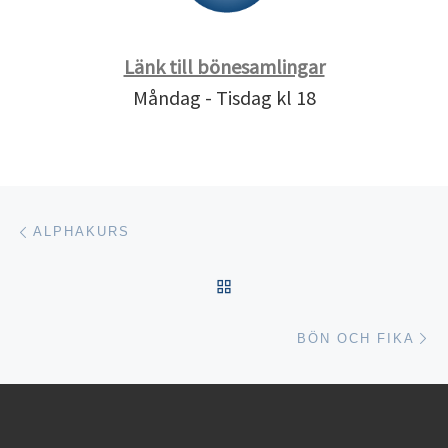
Länk till bönesamlingar
Måndag - Tisdag kl 18
Inläggsnavigering
Föregående inlägg
ALPHAKURS
TILLBAKA TILL INLÄGGSL
Nä
BÖN OCH FIKA