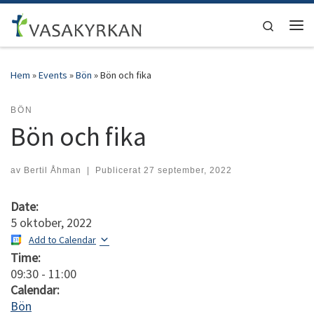
Hoppa till innehåll
Search
Men
Hem
»
Events
»
Bön
»
Bön och fika
BÖN
Bön och fika
av
Bertil Åhman
|
Publicerat
27 september, 2022
Date:
5 oktober, 2022
Add to Calendar
Time:
09:30
-
11:00
Calendar:
Bön