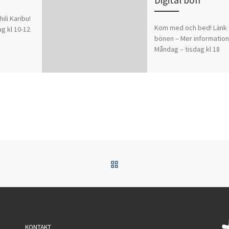
ili Karibu!
Kom med och bed! Länk t
g kl 10-12
bönen – Mer information
Måndag – tisdag kl 18
TILLBAKA TILL INLÄGGSL
KONTAKT