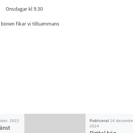
Onsdagar kl 9.30
r bönen fikar vi tillsammans
ober, 2022
Publicerat
16 decembe
jänst
2024
Digital bön