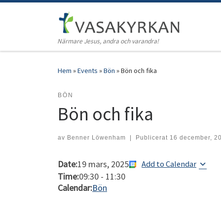
Hoppa till innehåll
Närmare Jesus, andra och varandra!
Hem
»
Events
»
Bön
»
Bön och fika
BÖN
Bön och fika
av
Benner Löwenham
|
Publicerat
16 december, 2
Date:
19 mars, 2025
Add to Calendar
Time:
09:30
-
11:30
Calendar:
Bön