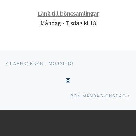
Länk till bönesamlingar
Måndag - Tisdag kl 18
Inläggsnavigering
Föregående inlägg
BARNKYRKAN I MOSSEBO
TILLBAKA TILL INLÄGGSL
Nä
BÖN MÅNDAG-ONSDAG