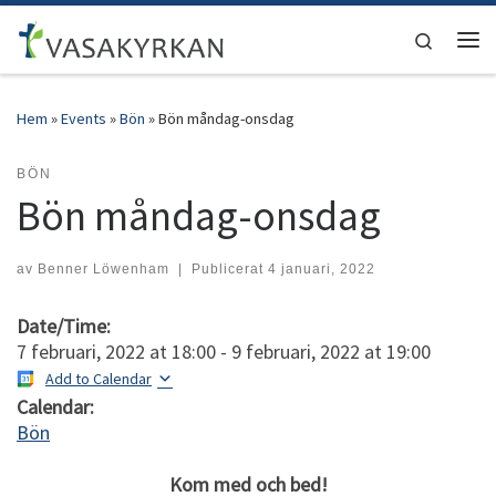
Hoppa till innehåll
Search
Men
Hem
»
Events
»
Bön
»
Bön måndag-onsdag
BÖN
Bön måndag-onsdag
av
Benner Löwenham
|
Publicerat
4 januari, 2022
Date/Time:
7 februari, 2022
at
18:00
-
9 februari, 2022
at
19:00
Add to Calendar
Calendar:
Bön
Kom med och bed!