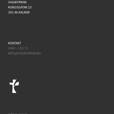
VASAKYRKAN
KUNGSGATAN 23
392 46 KALMAR
KONTAKT
0480 – 192 71
INFO@VASAKYRKAN.NU