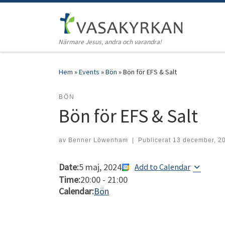
Hoppa till innehåll
Närmare Jesus, andra och varandra!
Hem
»
Events
»
Bön
»
Bön för EFS & Salt
BÖN
Bön för EFS & Salt
av
Benner Löwenham
|
Publicerat
13 december, 2
Date:
5 maj, 2024
Add to Calendar
Time:
20:00
-
21:00
Calendar:
Bön