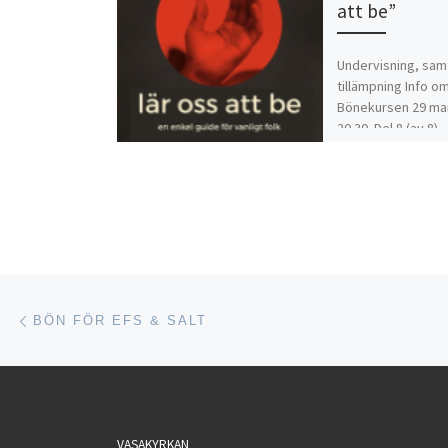
att be”
Undervisning, samt
tillämpning Info o
Bönekursen 29 mar
20.30. Del 8 (av 8)
Inläggsnavigering
Föregående inlägg
BÖN FÖR EFS & SALT
VASAKYRKAN