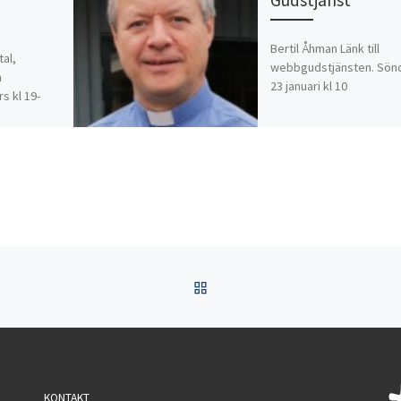
Bertil Åhman Länk till
al,
webbgudstjänsten. Sön
m
23 januari kl 10
s kl 19-
TILLBAKA TILL INLÄGGSL
KONTAKT