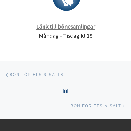
Länk till bönesamlingar
Måndag - Tisdag kl 18
Inläggsnavigering
Föregående inlägg
BÖN FÖR EFS & SALTS
TILLBAKA TILL INLÄGGSL
Nä
BÖN FÖR EFS & SALT