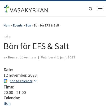
Hoppa till innehåll
Search
Men
Hem
»
Events
»
Bön
»
Bön för EFS & Salt
BÖN
Bön för EFS & Salt
av
Benner Löwenham
|
Publicerat
1 juni, 2023
Date:
12 november, 2023
Add to Calendar
Time:
20:00
-
21:00
Calendar:
Bön