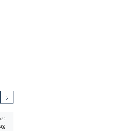
2022
Publicerat
12 december,
ag
2023
Digital bön