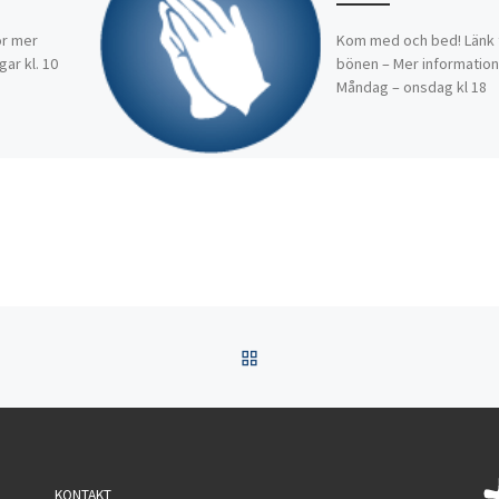
ör mer
Kom med och bed! Länk t
ar kl. 10
bönen – Mer information
Måndag – onsdag kl 18
TILLBAKA TILL INLÄGGSL
KONTAKT