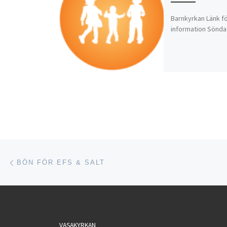
Barnkyrkan Länk f
information Söndag
Inläggsnavigering
Föregående inlägg
BÖN FÖR EFS & SALT
VASAKYRKAN