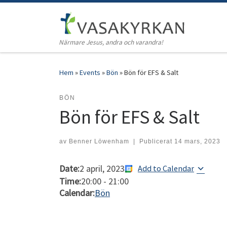
Hoppa till innehåll
Närmare Jesus, andra och varandra!
Hem
»
Events
»
Bön
»
Bön för EFS & Salt
BÖN
Bön för EFS & Salt
av
Benner Löwenham
|
Publicerat
14 mars, 2023
Date:
2 april, 2023
Add to Calendar
Time:
20:00
-
21:00
Calendar:
Bön