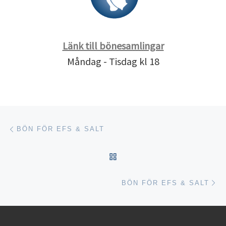
Länk till bönesamlingar
Måndag - Tisdag kl 18
Inläggsnavigering
Föregående inlägg
BÖN FÖR EFS & SALT
TILLBAKA TILL INLÄGGSL
Nä
BÖN FÖR EFS & SALT