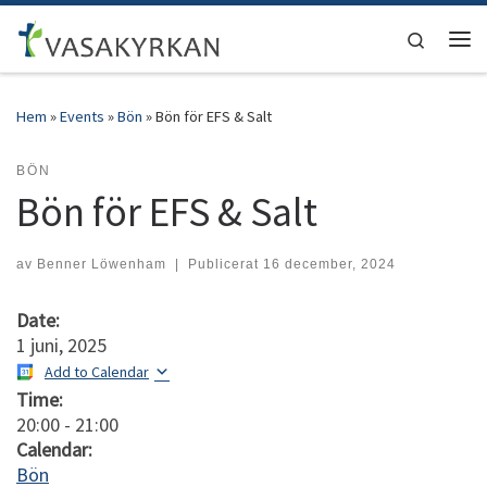
Hoppa till innehåll
Search
Men
Hem
»
Events
»
Bön
»
Bön för EFS & Salt
BÖN
Bön för EFS & Salt
av
Benner Löwenham
|
Publicerat
16 december, 2024
Date:
1 juni, 2025
Add to Calendar
Time:
20:00
-
21:00
Calendar:
Bön