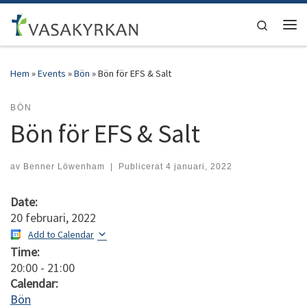
Hoppa till innehåll
Search
Men
Hem
»
Events
»
Bön
»
Bön för EFS & Salt
BÖN
Bön för EFS & Salt
av
Benner Löwenham
|
Publicerat
4 januari, 2022
Date:
20 februari, 2022
Add to Calendar
Time:
20:00
-
21:00
Calendar:
Bön