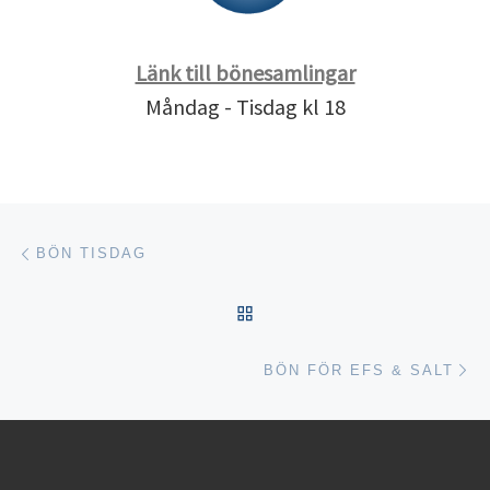
Länk till bönesamlingar
Måndag - Tisdag kl 18
Inläggsnavigering
Föregående inlägg
BÖN TISDAG
TILLBAKA TILL INLÄGGSL
Nä
BÖN FÖR EFS & SALT