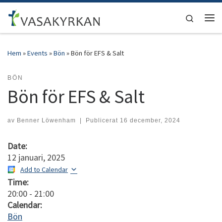
Hoppa till innehåll
Search
Men
Hem
»
Events
»
Bön
»
Bön för EFS & Salt
BÖN
Bön för EFS & Salt
av
Benner Löwenham
|
Publicerat
16 december, 2024
Date:
12 januari, 2025
Add to Calendar
Time:
20:00
-
21:00
Calendar:
Bön