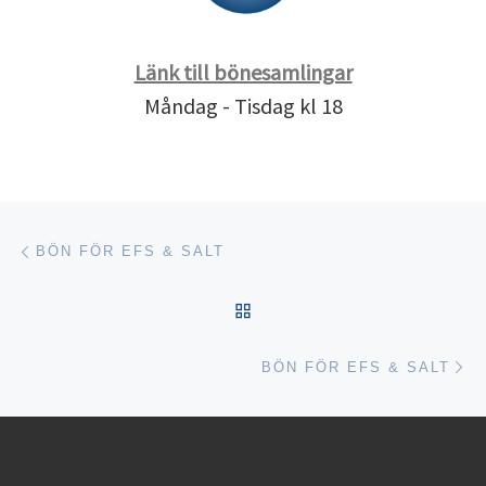
Länk till bönesamlingar
Måndag - Tisdag kl 18
Inläggsnavigering
Föregående inlägg
BÖN FÖR EFS & SALT
TILLBAKA TILL INLÄGGSL
Nä
BÖN FÖR EFS & SALT