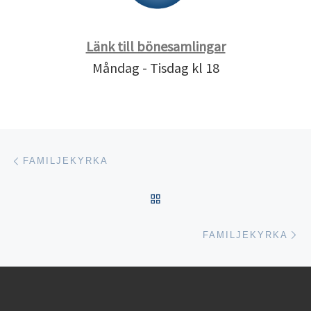
Länk till bönesamlingar
Måndag - Tisdag kl 18
Inläggsnavigering
Föregående inlägg
FAMILJEKYRKA
TILLBAKA TILL INLÄGGSL
Nä
FAMILJEKYRKA