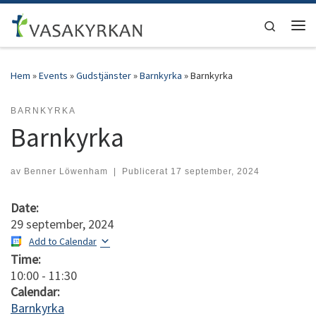
Hoppa till innehåll
Search
Men
Hem
»
Events
»
Gudstjänster
»
Barnkyrka
»
Barnkyrka
BARNKYRKA
Barnkyrka
av
Benner Löwenham
|
Publicerat
17 september, 2024
Date:
29 september, 2024
Add to Calendar
Time:
10:00
-
11:30
Calendar:
Barnkyrka