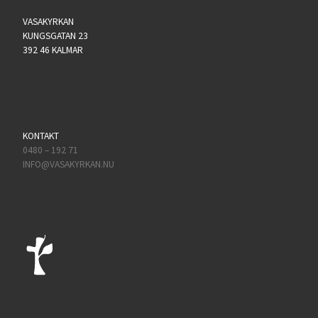
VASAKYRKAN
KUNGSGATAN 23
392 46 KALMAR
KONTAKT
0480 – 192 71
INFO@VASAKYRKAN.NU