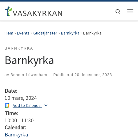
Hoppa till innehåll
Search
Men
Hem
»
Events
»
Gudstjänster
»
Barnkyrka
»
Barnkyrka
BARNKYRKA
Barnkyrka
av
Benner Löwenham
|
Publicerat
20 december, 2023
Date:
10 mars, 2024
Add to Calendar
Time:
10:00
-
11:30
Calendar:
Barnkyrka