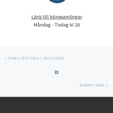
Länk till bönesamlingar
Måndag - Tisdag kl 18
Inläggsnavigering
Föregående inlägg
FAMILJEKYRKA I MOSSEBO
TILLBAKA TILL INLÄGGSL
Nä
BARNKYRKA