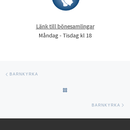
Länk till bönesamlingar
Måndag - Tisdag kl 18
Inläggsnavigering
Föregående inlägg
BARNKYRKA
TILLBAKA TILL INLÄGGSL
Nä
BARNKYRKA