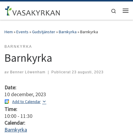
Hoppa till innehåll
Search
Men
Hem
»
Events
»
Gudstjänster
»
Barnkyrka
»
Barnkyrka
BARNKYRKA
Barnkyrka
av
Benner Löwenham
|
Publicerat
23 augusti, 2023
Date:
10 december, 2023
Add to Calendar
Time:
10:00
-
11:30
Calendar:
Barnkyrka