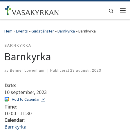
Hoppa till innehåll
Search
Men
Hem
»
Events
»
Gudstjänster
»
Barnkyrka
»
Barnkyrka
BARNKYRKA
Barnkyrka
av
Benner Löwenham
|
Publicerat
23 augusti, 2023
Date:
10 september, 2023
Add to Calendar
Time:
10:00
-
11:30
Calendar:
Barnkyrka