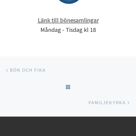
Länk till bönesamlingar
Måndag - Tisdag kl 18
Inläggsnavigering
Föregående inlägg
BÖN OCH FIKA
TILLBAKA TILL INLÄGGSL
Nä
FAMILJEKYRKA