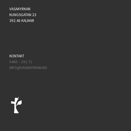
VASAKYRKAN
KUNGSGATAN 23
392 46 KALMAR
KONTAKT
0480 – 192 71
INFO@VASAKYRKAN.NU