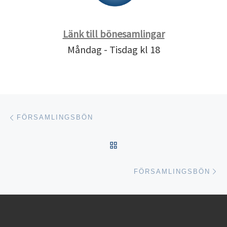
Länk till bönesamlingar
Måndag - Tisdag kl 18
Inläggsnavigering
Föregående inlägg
FÖRSAMLINGSBÖN
TILLBAKA TILL INLÄGGSL
Nä
FÖRSAMLINGSBÖN