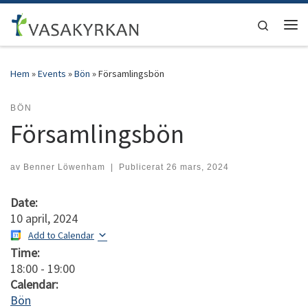
Hoppa till innehåll
Search
Men
Hem
»
Events
»
Bön
»
Församlingsbön
BÖN
Församlingsbön
av
Benner Löwenham
|
Publicerat
26 mars, 2024
Date:
10 april, 2024
Add to Calendar
Time:
18:00
-
19:00
Calendar:
Bön