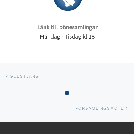
Länk till bönesamlingar
Måndag - Tisdag kl 18
Inläggsnavigering
Föregående inlägg
GUDSTJÄNST
TILLBAKA TILL INLÄGGSL
Nä
FÖRSAMLINGSMÖTE