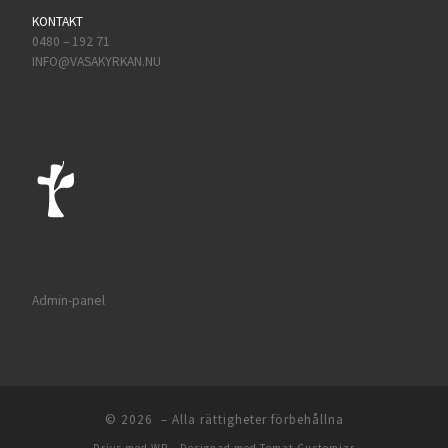
KONTAKT
0480 – 192 71
INFO@VASAKYRKAN.NU
Admin-panel
© 2026
– Alla rättigheter förbehållna
Drivs med
WP
– Designad med
Temat Customizr